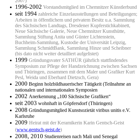
2007)
1996-2002
Vorstandsmitglied im Chemnitzer Künstlerbund
seit 1994
zahlreiche Einzelausstellungen und Beteiligungen;
Arbeiten in öffentlichem und privatem Besitz u.a. Sammlung
des Sächsischen Landtags, Dresdener Kupferstichkabinett,
Neue Sächsische Galerie, Neue Chemnitzer Kunsthütte,
Sammlung Stiftung Anita und Günter Lichtenstein,
Buchheim-Sammlung, Kustodie der Universität Leipzig,
Sammlung SchmidtBank, Sammlung Hinze und Scheibner
(bis dato nicht weiter detailliert aufgelistet)
1999
Gründungsvater SATHÜR (jährlich stattfindendes
Symposium zur Pflege der Handzeichnung zwischen Sachsen
und Thüringen, zusammen mit dem Maler und Grafiker Kurt
Pesl, Weida und Eberhard Dietzsch, Gera)
2000
Beginn holzbildhauerischer Tätigkeit (Teilnahme an
nationalen und internationalen Symposien
2002
Anerkennung „100 Sächsische Grafiken“
seit 2003
wohnhaft in Göpfersdorf (Thüringen)
2008
Gründungsmitglied Kunstsozietät viribus unitis e.V.
Karlsruhe
2009
Heirat mit der Keramikerin Karin Gentsch-Geist
(
www.gentsch-geist.de
)
2008, 2010
Studienreisen nach Mali und Senegal