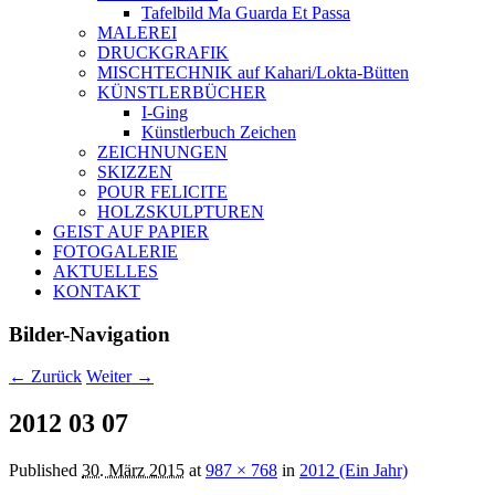
Tafelbild Ma Guarda Et Passa
MALEREI
DRUCKGRAFIK
MISCHTECHNIK auf Kahari/Lokta-Bütten
KÜNSTLERBÜCHER
I-Ging
Künstlerbuch Zeichen
ZEICHNUNGEN
SKIZZEN
POUR FELICITE
HOLZSKULPTUREN
GEIST AUF PAPIER
FOTOGALERIE
AKTUELLES
KONTAKT
Bilder-Navigation
← Zurück
Weiter →
2012 03 07
Published
30. März 2015
at
987 × 768
in
2012 (Ein Jahr)