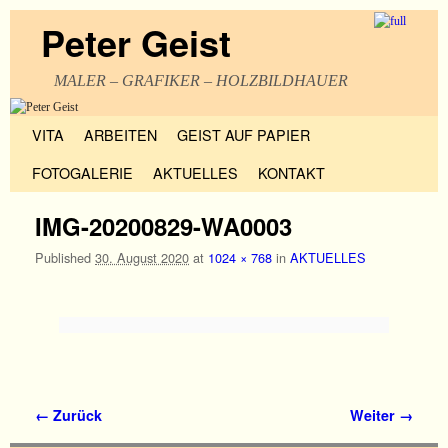
Peter Geist
MALER – GRAFIKER – HOLZBILDHAUER
Zum Inhalt wechseln
Zum sekundären Inhalt wechseln
VITA
ARBEITEN
GEIST AUF PAPIER
FOTOGALERIE
AKTUELLES
KONTAKT
IMG-20200829-WA0003
Published
30. August 2020
at
1024 × 768
in
AKTUELLES
Bilder-Navigation
← Zurück
Weiter →