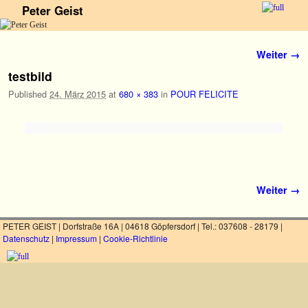
Peter Geist
Zum Inhalt wechseln
Zum sekundären Inhalt wechseln
Bilder-Navigation
Weiter →
testbild
Published
24. März 2015
at
680 × 383
in
POUR FELICITE
Bilder-Navigation
Weiter →
PETER GEIST | Dorfstraße 16A | 04618 Göpfersdorf | Tel.: 037608 - 28179 |
Datenschutz
|
Impressum
|
Cookie-Richtlinie