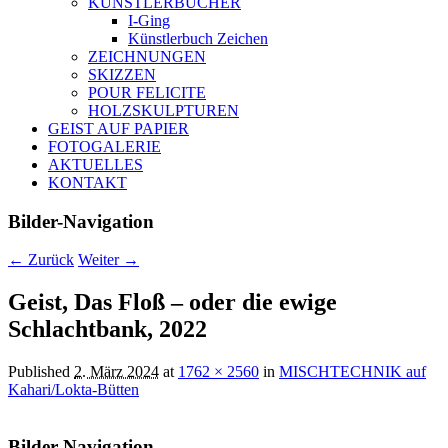
KÜNSTLERBÜCHER
I-Ging
Künstlerbuch Zeichen
ZEICHNUNGEN
SKIZZEN
POUR FELICITE
HOLZSKULPTUREN
GEIST AUF PAPIER
FOTOGALERIE
AKTUELLES
KONTAKT
Bilder-Navigation
← Zurück
Weiter →
Geist, Das Floß – oder die ewige
Schlachtbank, 2022
Published
2. März 2024
at
1762 × 2560
in
MISCHTECHNIK auf
Kahari/Lokta-Bütten
Bilder-Navigation